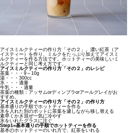
アイスミルクティーの作り方「その２」。濃い紅茶（ア
イスティー）を作り、ミルクをたっぷり加えてアイスミ
ルクティーを作る方法です。ホットティーの美味しいミ
ルクティーと同じ考え方です。
アイスミルクティーの作り方「その２」のレシピ
茶葉・・・9～10g
湯・・・300cc
氷・・・適量
牛乳・・・適量
茶葉の種類：アッサムorディンブラorアールグレイがお
すすめ。
アイスミルクティーの作り方「その２」の作り方
基本通りの手順でホットティーを作る
氷を入れた別のポットに茶葉を濾しながら移し替える
素早くかき混ぜ一気に冷やす
氷をいれたグラスに注ぐ
Step1=基本通りの手順でホットティーを作る
基本のホットティーのいれ方で、紅茶をいれる