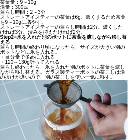
茶葉量：9～10g
湯量：300㏄
蒸らし時間：2～3分
ストレートアイスティーの茶葉は6g。濃くするため茶葉
を9～10gに増やす。
ストレートアイスティーの蒸らし時間は2分。濃くした
ければ3分。渋みを抑えたければ2分。
Step2=氷を入れた別のポットに茶葉を濾しながら移し替
える
蒸らし時間の終わり頃になったら、サイズが大きい別の
ポットなどに氷を入れる。
・目分量で多めに入れる
・120～130g計って入れる
蒸らし終わったら、氷を入れた別のポットに茶葉を濾し
ながら移し替える。ガラス製ティーポットの茶こしは湯
の抜けが遅いので、別の茶こしを使い一気に移す。