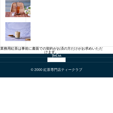
ア
ル
ー
イ
ク
の
ス
テ
作
ミ
ィ
り
ア
ル
ー
方・
イ
ク
の
カ
ス
テ
作
フ
ミ
ィ
り
ェ
業務用紅茶は事前に書面での契約がお済の方だけがお求めいただ
ル
ー
けます。
方・
用
ク
の
カ
「そ
テ
作
フ
の
ィ
© 2000 紅茶専門店ティークラブ
り
ェ
３」
ー
方・
用
の
カ
「そ
作
フ
の
り
ェ
２」
方・
用
カ
「そ