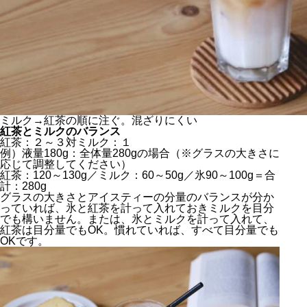
ミルク→紅茶の順に注ぐ。混ざりにくい
紅茶とミルクのバランス
紅茶：２～３対ミルク：１
例）液量180g：全体量280gの場合（※グラスの大きさに
応じて調整してください）
紅茶：120～130g／ミルク：60～50g／氷90～100g＝合
計：280g
グラスの大きさとアイスティーの分量のバランスが分か
っていれば、氷と紅茶を計って入れておきミルクを目分
でも構いません。または、氷とミルクを計って入れて、
紅茶は目分量でもOK。慣れていれば、すべて目分量でも
OKです。