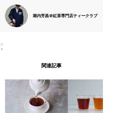
堀内芳昌＠紅茶専門店ティークラブ
投
稿
ナ
ビ
ゲ
ー
関連記事
シ
ョ
ン