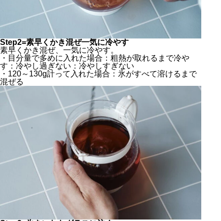
Step2=素早くかき混ぜ一気に冷やす
素早くかき混ぜ、一気に冷やす。
・目分量で多めに入れた場合：粗熱が取れるまで冷や
す：冷やし過ぎない：冷やしすぎない
・120～130g計って入れた場合：氷がすべて溶けるまで
混ぜる