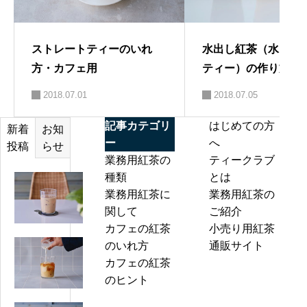
ストレートティーのいれ
水出し紅茶（水出し
方・カフェ用
ティー）の作り方・
用
2018.07.01
2018.07.05
記事カテゴリ
はじめての方
お知
新着
ー
へ
らせ
投稿
業務用紅茶の
ティークラブ
種類
とは
ア
業務用紅茶に
業務用紅茶の
イ
関して
ご紹介
ス
カフェの紅茶
小売り用紅茶
ミ
ア
のいれ方
通販サイト
ル
イ
カフェの紅茶
ク
ス
のヒント
テ
ミ
ィ