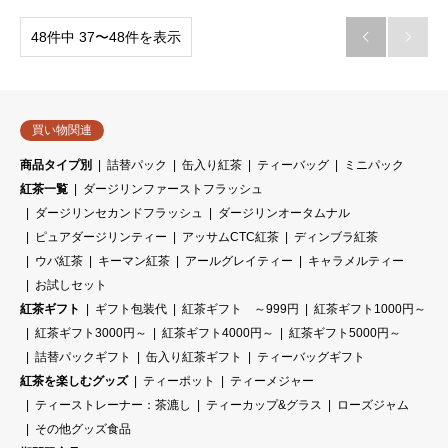
48件中 37〜48件を表示


買い物関連
商品タイプ別
詰替パック
缶入り紅茶
ティーバッグ
ミニパック
紅茶一覧
ダージリンファーストフラッシュ
ダージリンセカンドフラッシュ
ダージリンオータムナル
ピュアダージリンティー
アッサムCTC紅茶
ディンブラ紅茶
ウバ紅茶
キーマン紅茶
アールグレイティー
キャラメルティー
お試しセット
紅茶ギフト
ギフト包装代
紅茶ギフト ～999円
紅茶ギフト1000円～
紅茶ギフト3000円～
紅茶ギフト4000円～
紅茶ギフト5000円～
詰替パックギフト
缶入り紅茶ギフト
ティーバッグギフト
紅茶を楽しむグッズ
ティーポット
ティーメジャー
ティーストレーナー：茶漉し
ティーカップ&グラス
ローズジャム
その他グッズ食品