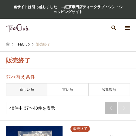
当サイトは引っ越しました →紅茶専門店ティークラブ：シン・シ
ョッピングサイト
検索
TeaClub
販売終了
販売終了
並べ替え条件
新しい順
古い順
閲覧数順
48件中 37〜48件を表示


販売終了