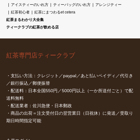
アイスティーのいれ方
ティーバッグのいれ方
アレンジティー
紅茶初心者
紅茶にまつわるet cetera
紅茶まるわかり大全集
ティークラブの紅茶が飲める店
紅茶専門店ティークラブ
・支払い方法：クレジット／paypal／あと払いペイディ／代引き
／銀行振込／郵便振替
・配送料：日本全国550円／5000円以上（一か所送付ごと）で配
送料無料
・配送業者：佐川急便・日本郵政
・商品の出荷＝注文受付日の翌営業日（日祝休）に発送／受取り
期日時間指定可能