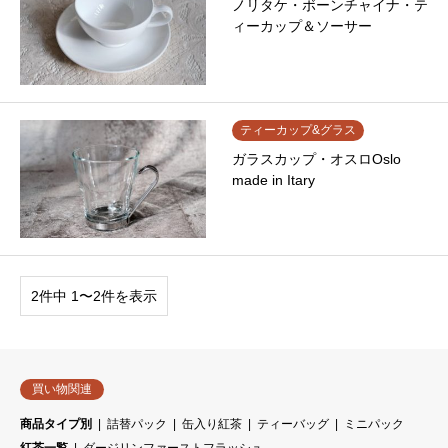
ノリタケ・ボーンチャイナ・テ
ィーカップ＆ソーサー
ティーカップ&グラス
ガラスカップ・オスロOslo
made in Itary
2件中 1〜2件を表示
買い物関連
商品タイプ別
詰替パック
缶入り紅茶
ティーバッグ
ミニパック
紅茶一覧
ダージリンファーストフラッシュ