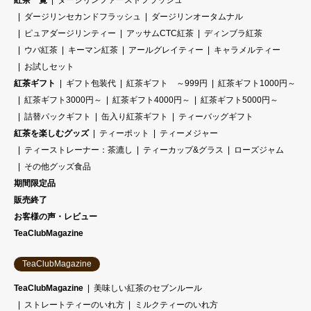
ダージリンセカンドフラッシュ
ダージリンオータムナル
ピュアダージリンティー
アッサムCTC紅茶
ディンブラ紅茶
ウバ紅茶
キーマン紅茶
アールグレイティー
キャラメルティー
お試しセット
紅茶ギフト
ギフト包装代
紅茶ギフト ～999円
紅茶ギフト1000円～
紅茶ギフト3000円～
紅茶ギフト4000円～
紅茶ギフト5000円～
詰替パックギフト
缶入り紅茶ギフト
ティーバッグギフト
紅茶を楽しむグッズ
ティーポット
ティーメジャー
ティーストレーナー：茶漉し
ティーカップ&グラス
ローズジャム
その他グッズ食品
期間限定品
販売終了
お客様の声・レビュー
TeaClubMagazine
TeaClubMagazine
TeaClubMagazine
美味しい紅茶のセブンルール
ストレートティーのいれ方
ミルクティーのいれ方