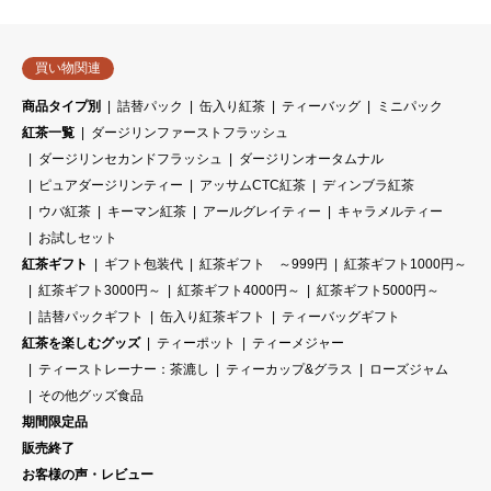
買い物関連
商品タイプ別
詰替パック
缶入り紅茶
ティーバッグ
ミニパック
紅茶一覧
ダージリンファーストフラッシュ
ダージリンセカンドフラッシュ
ダージリンオータムナル
ピュアダージリンティー
アッサムCTC紅茶
ディンブラ紅茶
ウバ紅茶
キーマン紅茶
アールグレイティー
キャラメルティー
お試しセット
紅茶ギフト
ギフト包装代
紅茶ギフト ～999円
紅茶ギフト1000円～
紅茶ギフト3000円～
紅茶ギフト4000円～
紅茶ギフト5000円～
詰替パックギフト
缶入り紅茶ギフト
ティーバッグギフト
紅茶を楽しむグッズ
ティーポット
ティーメジャー
ティーストレーナー：茶漉し
ティーカップ&グラス
ローズジャム
その他グッズ食品
期間限定品
販売終了
お客様の声・レビュー