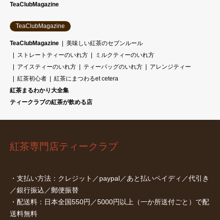
TeaClubMagazine
TeaClubMagazine
TeaClubMagazine
美味しい紅茶のセブンルール
ストレートティーのいれ方
ミルクティーのいれ方
アイスティーのいれ方
ティーバッグのいれ方
アレンジティー
紅茶初心者
紅茶にまつわるet cetera
紅茶まるわかり大全集
ティークラブの紅茶が飲める店
紅茶専門店ティークラブ
・支払い方法：クレジット／paypal／あと払いペイディ／代引き
／銀行振込／郵便振替
・配送料：日本全国550円／5000円以上（一か所送付ごと）で配
送料無料