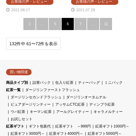
お客様の声・レビュー
お客様の声・レビュー
2021.08.17
2021.07.29
1
…
5
6
7
…
11
132件中 61〜72件を表示
買い物関連
商品タイプ別
詰替パック
缶入り紅茶
ティーバッグ
ミニパック
紅茶一覧
ダージリンファーストフラッシュ
ダージリンセカンドフラッシュ
ダージリンオータムナル
ピュアダージリンティー
アッサムCTC紅茶
ディンブラ紅茶
ウバ紅茶
キーマン紅茶
アールグレイティー
キャラメルティー
お試しセット
紅茶ギフト
ギフト包装代
紅茶ギフト ～999円
紅茶ギフト1000円～
紅茶ギフト3000円～
紅茶ギフト4000円～
紅茶ギフト5000円～