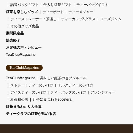
詰替パックギフト
缶入り紅茶ギフト
ティーバッグギフト
紅茶を楽しむグッズ
ティーポット
ティーメジャー
ティーストレーナー：茶漉し
ティーカップ&グラス
ローズジャム
その他グッズ食品
期間限定品
販売終了
お客様の声・レビュー
TeaClubMagazine
TeaClubMagazine
TeaClubMagazine
美味しい紅茶のセブンルール
ストレートティーのいれ方
ミルクティーのいれ方
アイスティーのいれ方
ティーバッグのいれ方
アレンジティー
紅茶初心者
紅茶にまつわるet cetera
紅茶まるわかり大全集
ティークラブの紅茶が飲める店