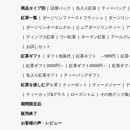
商品タイプ別
詰替パック
缶入り紅茶
ティーバッグ
紅茶一覧
ダージリンファーストフラッシュ
ダージリン
ダージリンオータムナル
ピュアダージリンティー
ア
ディンブラ紅茶
ウバ紅茶
キーマン紅茶
アールグ
お試しセット
紅茶ギフト
ギフト包装代
紅茶ギフト ～999円
紅茶
紅茶ギフト3000円～
紅茶ギフト4000円～
紅茶ギフト
缶入り紅茶ギフト
ティーバッグギフト
紅茶を楽しむグッズ
ティーポット
ティーメジャー
テ
ティーカップ&グラス
ローズジャム
その他グッズ食
期間限定品
販売終了
お客様の声・レビュー