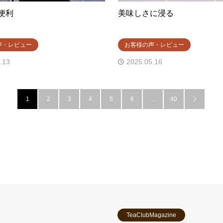
便利
美味しさに浸る
声・レビュー
お客様の声・レビュー
.13
2025.05.16
1
2
3
4
5
6
…
40

TeaClubMagazine