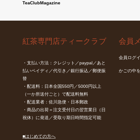
TeaClubMagazine
紅茶専門店ティークラブ
会員
会員ログ
・支払い方法：クレジット／paypal／あと
払いペイディ／代引き／銀行振込／郵便振
かごの中
替
・配送料：日本全国550円／5000円以上
（一か所送付ごと）で配送料無料
・配送業者：佐川急便・日本郵政
・商品の出荷＝注文受付日の翌営業日（日
祝休）に発送／受取り期日時間指定可能
■はじめての方へ