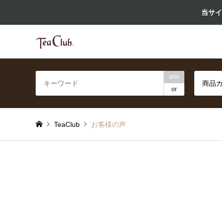
当サイ
紅茶専門店ティークラブの通販サイト
and
商品
or
TeaClub
お客様の声