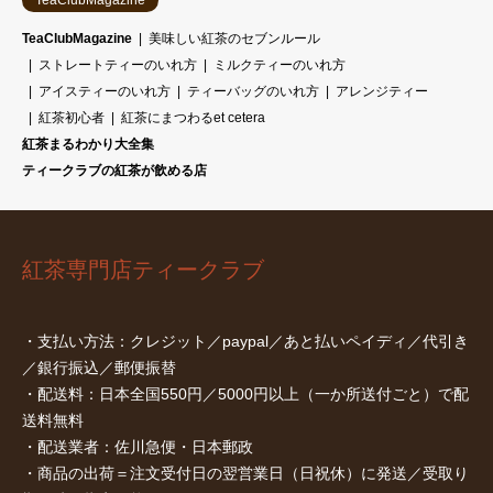
TeaClubMagazine
TeaClubMagazine
美味しい紅茶のセブンルール
ストレートティーのいれ方
ミルクティーのいれ方
アイスティーのいれ方
ティーバッグのいれ方
アレンジティー
紅茶初心者
紅茶にまつわるet cetera
紅茶まるわかり大全集
ティークラブの紅茶が飲める店
紅茶専門店ティークラブ
・支払い方法：クレジット／paypal／あと払いペイディ／代引き
／銀行振込／郵便振替
・配送料：日本全国550円／5000円以上（一か所送付ごと）で配
送料無料
・配送業者：佐川急便・日本郵政
・商品の出荷＝注文受付日の翌営業日（日祝休）に発送／受取り