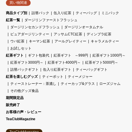
買い物関連
商品タイプ別
詰替パック
缶入り紅茶
ティーバッグ
ミニパック
紅茶一覧
ダージリンファーストフラッシュ
ダージリンセカンドフラッシュ
ダージリンオータムナル
ピュアダージリンティー
アッサムCTC紅茶
ディンブラ紅茶
ウバ紅茶
キーマン紅茶
アールグレイティー
キャラメルティー
お試しセット
紅茶ギフト
ギフト包装代
紅茶ギフト ～999円
紅茶ギフト1000円～
紅茶ギフト3000円～
紅茶ギフト4000円～
紅茶ギフト5000円～
詰替パックギフト
缶入り紅茶ギフト
ティーバッグギフト
紅茶を楽しむグッズ
ティーポット
ティーメジャー
ティーストレーナー：茶漉し
ティーカップ&グラス
ローズジャム
その他グッズ食品
期間限定品
販売終了
お客様の声・レビュー
TeaClubMagazine