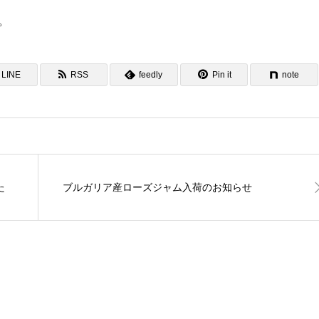
。
LINE
RSS
feedly
Pin it
note
た
ブルガリア産ローズジャム入荷のお知らせ