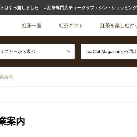
トは引っ越しました →紅茶専門店ティークラブ：シン・ショッピング
紅茶一覧
紅茶ギフト
紅茶を楽しむグ
カテゴリーから選ぶ
TeaClubMagazineから選
休業案内
休業案内