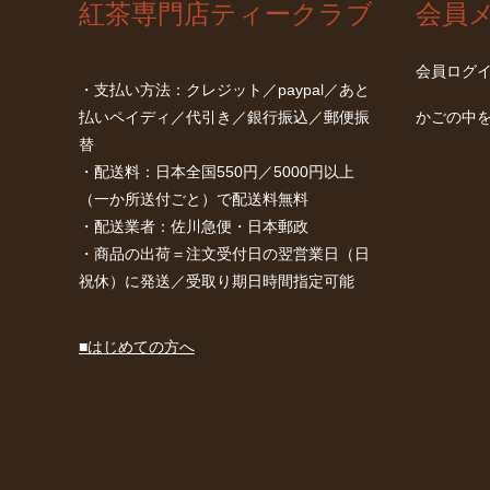
紅茶専門店ティークラブ
会員
会員ログ
・支払い方法：クレジット／paypal／あと
払いペイディ／代引き／銀行振込／郵便振
かごの中
替
・配送料：日本全国550円／5000円以上
（一か所送付ごと）で配送料無料
・配送業者：佐川急便・日本郵政
・商品の出荷＝注文受付日の翌営業日（日
祝休）に発送／受取り期日時間指定可能
■はじめての方へ