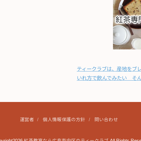
ティークラブは、産地をブ
いれ方で飲んでみたい そ
運営者
個人情報保護の方針
問い合わせ
yright2026
紅茶教室なら広島市中区のティークラブ
.All Rights Res