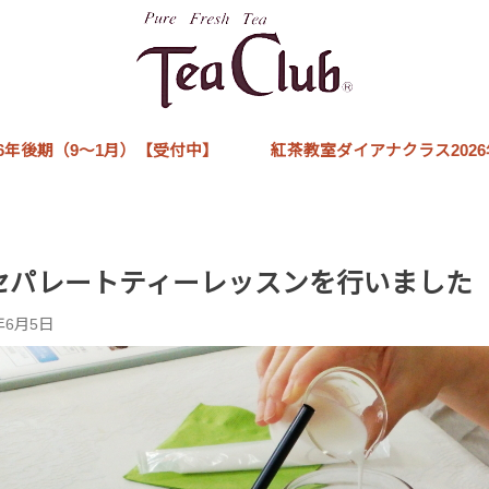
6年後期（9～1月）【受付中】
紅茶教室ダイアナクラス202
yセパレートティーレッスンを行いました
年6月5日