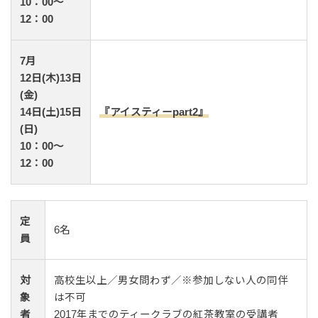
10：00～
12：00
7月
12日(木)13日
(金)
14日(土)15日
『アイスティーpart2』
(日)
10：00～
12：00
定
6名
員
対
高校生以上／男女問わず／※参加しない人の同伴
象
は不可
者
2017年までのティークラブの紅茶教室の受講者