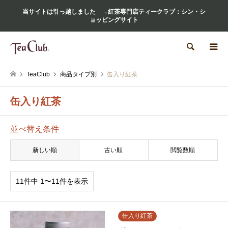
当サイトは引っ越しました →紅茶専門店ティークラブ：シン・シ
ョッピングサイト
検索
TeaClub
商品タイプ別
缶入り紅茶
缶入り紅茶
並べ替え条件
新しい順
古い順
閲覧数順
11件中 1〜11件を表示
缶入り紅茶