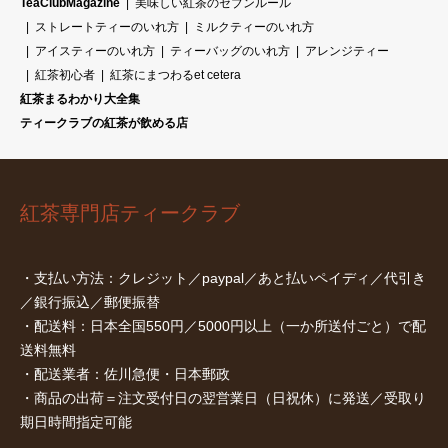
TeaClubMagazine
美味しい紅茶のセブンルール
ストレートティーのいれ方
ミルクティーのいれ方
アイスティーのいれ方
ティーバッグのいれ方
アレンジティー
紅茶初心者
紅茶にまつわるet cetera
紅茶まるわかり大全集
ティークラブの紅茶が飲める店
紅茶専門店ティークラブ
・支払い方法：クレジット／paypal／あと払いペイディ／代引き
／銀行振込／郵便振替
・配送料：日本全国550円／5000円以上（一か所送付ごと）で配
送料無料
・配送業者：佐川急便・日本郵政
・商品の出荷＝注文受付日の翌営業日（日祝休）に発送／受取り
期日時間指定可能