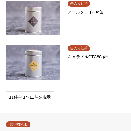
缶入り紅茶
アールグレイ80g缶
缶入り紅茶
キャラメルCTC80g缶
11件中 1〜11件を表示
買い物関連