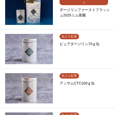
ュ
ダージリンファーストフラッシ
ュ2025ミム茶園
缶入り紅茶
ピュアダージリン70ｇ缶
缶入り紅茶
アッサムCTC100ｇ缶