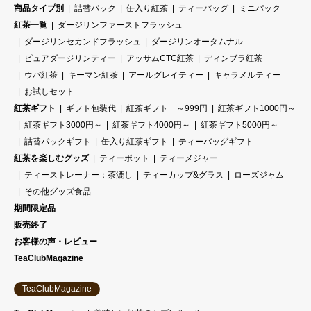
商品タイプ別
詰替パック
缶入り紅茶
ティーバッグ
ミニパック
紅茶一覧
ダージリンファーストフラッシュ
ダージリンセカンドフラッシュ
ダージリンオータムナル
ピュアダージリンティー
アッサムCTC紅茶
ディンブラ紅茶
ウバ紅茶
キーマン紅茶
アールグレイティー
キャラメルティー
お試しセット
紅茶ギフト
ギフト包装代
紅茶ギフト ～999円
紅茶ギフト1000円～
紅茶ギフト3000円～
紅茶ギフト4000円～
紅茶ギフト5000円～
詰替パックギフト
缶入り紅茶ギフト
ティーバッグギフト
紅茶を楽しむグッズ
ティーポット
ティーメジャー
ティーストレーナー：茶漉し
ティーカップ&グラス
ローズジャム
その他グッズ食品
期間限定品
販売終了
お客様の声・レビュー
TeaClubMagazine
TeaClubMagazine