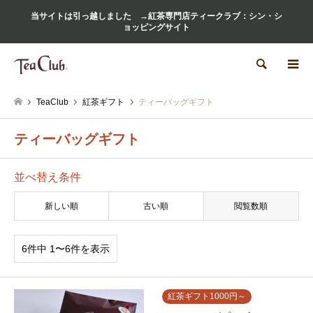
当サイトは引っ越しました →紅茶専門店ティークラブ：シン・シ
ョッピングサイト
検索
TeaClub
紅茶ギフト
ティーバッグギフト
ティーバッグギフト
並べ替え条件
新しい順
古い順
閲覧数順
6件中 1〜6件を表示
紅茶ギフト1000円～