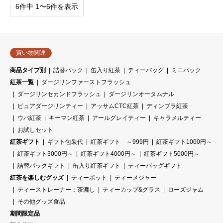
6件中 1〜6件を表示
買い物関連
商品タイプ別
詰替パック
缶入り紅茶
ティーバッグ
ミニパック
紅茶一覧
ダージリンファーストフラッシュ
ダージリンセカンドフラッシュ
ダージリンオータムナル
ピュアダージリンティー
アッサムCTC紅茶
ディンブラ紅茶
ウバ紅茶
キーマン紅茶
アールグレイティー
キャラメルティー
お試しセット
紅茶ギフト
ギフト包装代
紅茶ギフト ～999円
紅茶ギフト1000円～
紅茶ギフト3000円～
紅茶ギフト4000円～
紅茶ギフト5000円～
詰替パックギフト
缶入り紅茶ギフト
ティーバッグギフト
紅茶を楽しむグッズ
ティーポット
ティーメジャー
ティーストレーナー：茶漉し
ティーカップ&グラス
ローズジャム
その他グッズ食品
期間限定品